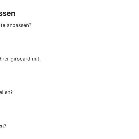
ssen
rte anpassen?
rer girocard mit.
ellen?
en?