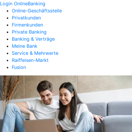
Login OnlineBanking
Online-Geschäftsstelle
Privatkunden
Firmenkunden
Private Banking
Banking & Verträge
Meine Bank
Service & Mehrwerte
Raiffeisen-Markt
Fusion