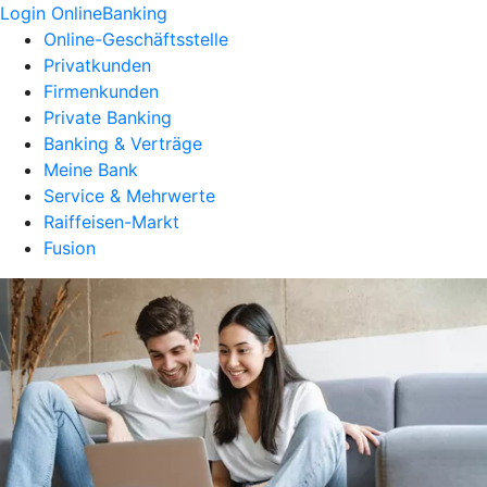
Login OnlineBanking
Online-Geschäftsstelle
Privatkunden
Firmenkunden
Private Banking
Banking & Verträge
Meine Bank
Service & Mehrwerte
Raiffeisen-Markt
Fusion