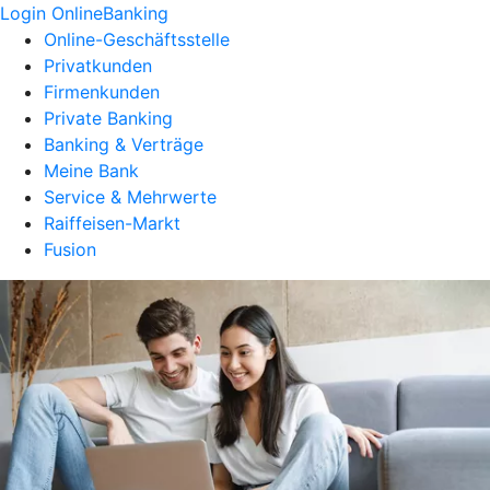
Login OnlineBanking
Online-Geschäftsstelle
Privatkunden
Firmenkunden
Private Banking
Banking & Verträge
Meine Bank
Service & Mehrwerte
Raiffeisen-Markt
Fusion